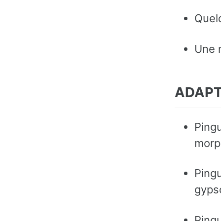
Quel
Une 
ADAPTA
Pingu
morph
Pingu
gypso
Pingu