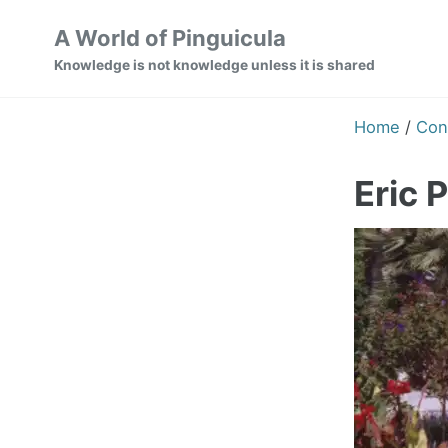
Skip
Skip
Skip
A World of Pinguicula
to
to
to
Knowledge is not knowledge unless it is shared
primary
content
footer
navigation
Home
/
Con
Eric P