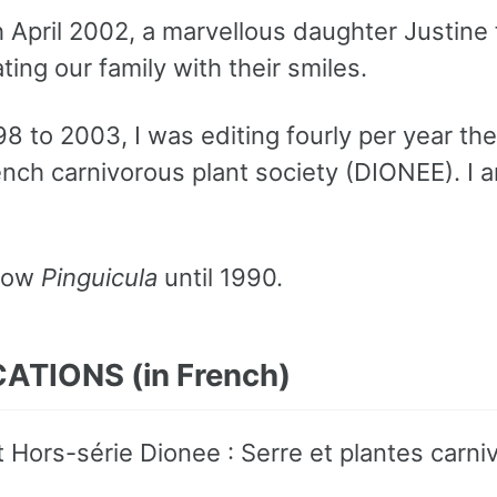
 April 2002, a marvellous daughter Justine 
ating our family with their smiles.
8 to 2003, I was editing fourly per year the
ench carnivorous plant society (DIONEE). I a
grow
Pinguicula
until 1990.
CATIONS
(in French)
t Hors-série Dionee : Serre et plantes carn