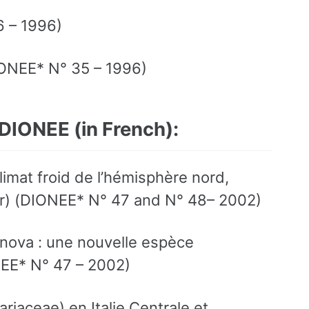
6 – 1996)
IONEE* N° 35 – 1996)
 DIONEE (in
French):
limat froid de l’hémisphère nord,
iger) (DIONEE* N° 47 and N° 48– 2002)
 nova : une nouvelle espèce
NEE* N° 47 – 2002)
ariaceae) en Italie Centrale et