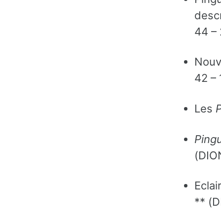
desc
44 –
Nouv
42 –
Les
P
Ping
(DIO
Ecla
** (