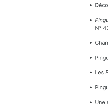
Déco
Pingu
N° 4
Char
Pingu
Les
P
Pingu
Une 