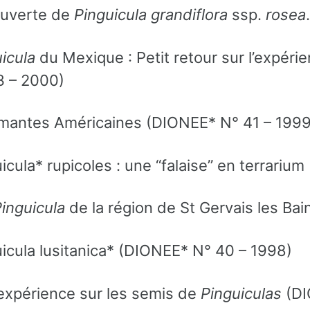
uverte de
Pinguicula grandiflora
ssp.
rosea
icula
du Mexique : Petit retour sur l’expér
3 – 2000)
mantes Américaines (DIONEE* N° 41 – 1999
icula* rupicoles : une “falaise” en terrari
inguicula
de la région de St Gervais les Ba
icula lusitanica* (DIONEE* N° 40 – 1998)
expérience sur les semis de
Pinguiculas
(DI