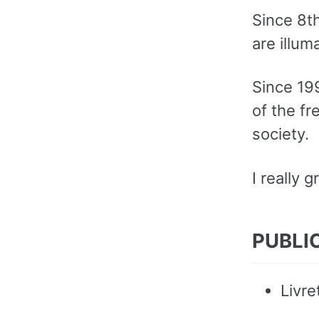
Since 8th
are illum
Since 199
of the fr
society.
I really 
PUBLI
Livre